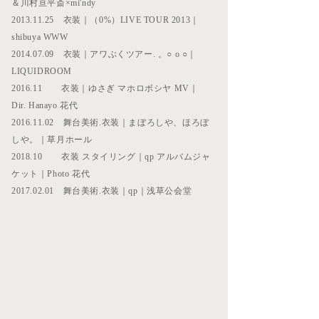
＆川村亘平斎×mi'ndy
​2013.11.25 衣装｜（0%）LIVE TOUR 2013｜
shibuya WWW
2014.07.09 衣装｜アワぶくツアー. 。○ o ○｜
LIQUIDROOM
2016.11 衣装｜
ゆさぎ マホロボシヤ MV｜
Dir. Hanayo 花代
2016.11.02 舞台美術.衣装｜まぼろしや、ほろぼ
しや。｜草月ホール
2018.10 衣装 スタイリング｜qp アルバムジャ
ケット｜Photo 花代
2017.02.01 舞台美術.衣装｜qp｜浅草公会堂