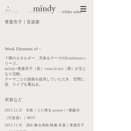
mïndy
∴
art work
​- collaboration
- ichiko aoba
青葉市子｜音楽家
​Week Elements of・
７曜のエネルギー、天体をテーマのExhibitionシ
リーズ。
mi'ndy×青葉市子（音）×sous le nez（香）が主と
なり活動。
テーマごとの楽曲を提供していただき、空間に
音、ライブを重ねる。
衣装など
2012.12.23 衣装｜うた降る μseum｜×齋藤功
（打楽器）
｜
MOT
2012.11.16 演出.舞台美術.映像.衣装｜青葉市子