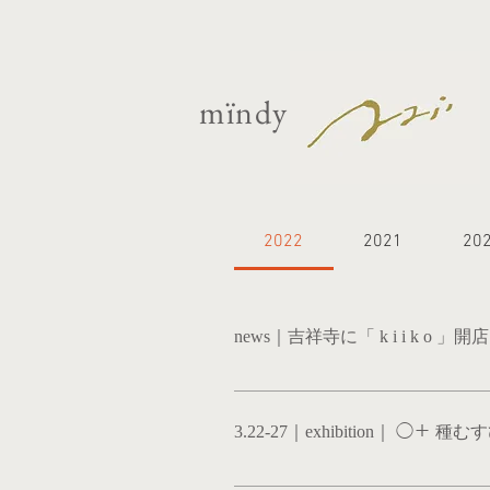
mïndy
2022
2021
20
news｜吉祥寺に「 k i i k o 」開店
この度、東京・吉祥寺にmi’ndyの小さ
と感じております。 お店には革小物・アク
3.22-27｜exhibition｜ ◯＋
mi’ndyの世界観、身につけるアートを
に小さな小さなmi’ndyの展示室をつく
わたしの 内側から発露される種は 円環を