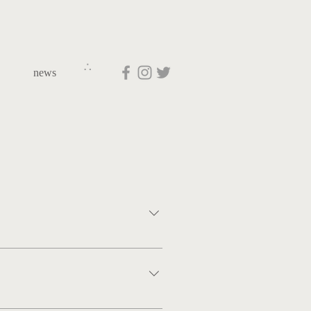
∴
news
しい一歩を踏み出せることは大変嬉しいことだ
ます。 老若男女いろいろな世代の方々に
思います。 そして小さなお店の中に、さら
たしも時々ではありますが、お店に立たせて
澄ましていれば 未来からも こだまとなって