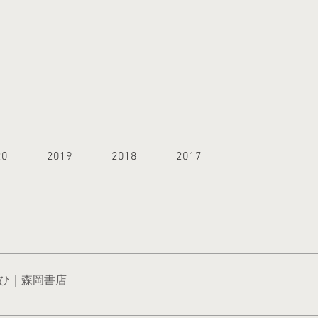
20
2019
2018
2017
な店舗をオープンしました。 吉祥寺はうまれ育った馴染みのある街です。この街に新
セサリー・オブジェを中心に、これまでのmi’ndyが一点ずつ手製作した商品が並び
 種むすひ｜森岡書店
楽しんでもらいたい、 みなさまの心を癒せる心地よいお店づくりを目指していきたいと
りました。 オブジェや空間演出の場として、月１くらいで変わっていく予定です。 わ
描いて 地球を廻って 宇宙を循環し また＂わたし"にかえってくる ゆったりと、耳を