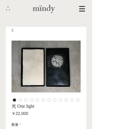
mïndy
∴
光 One light
価
￥22,000
格
数量
*