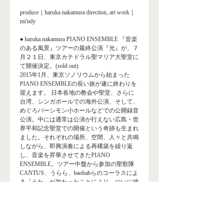
produce｜haruka nakamura ​direction, art work｜
mi'ndy
● haruka nakamura PIANO ENSEMBLE 『音楽
のある風景』ツアーの最終公演『光』が、７
月２１日、東京カテドラル聖マリア大聖堂に
て開催決定。(sold out)
2015年1月、東京ソノリウムから始まった
PIANO ENSEMBLEの長い旅が遂に終わりを
迎えます。 日本各地の教会や聖堂、さらに
台湾、シンガポールでの海外公演、そして、
めぐろパーシモン小ホールなどでの公開録音
公演。中には通常は公演が行えない広島・世
界平和記念聖堂での開催という奇跡も生まれ
ました。それぞれの場所、空間、人々と共鳴
しながら、即興演奏による再構築を繰り返
し、音楽を昇華させてきたPIANO
ENSEMBLE。ツアー中盤から参加の聖歌隊
CANTUS、うらら、baobabらのコーラスによ
る「うた」が加わったことにより、ついに彼
らの音楽は”光”へと向かいます。
PIANO ENSEMBLE： haruka nakamura (Pf)
ARAKI Shin (Sax&Flute) akira uchida (Sax) rie