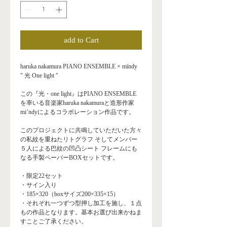
add to Cart
haruka nakamura PIANO ENSEMBLE × mïndy
" 光 One light "
この『光・one light』はPIANO ENSEMBLE
を率いる音楽家haruka nakamuraと造形作家
mi’ndyによるコラボレーション作品です。
このプロジェクトに共鳴していただいた方々
の私紋を重ねたリトグラフ そしてメンバー
５人による巴紋の凹凸シート フレームにも
なる手製ペーパーBOXセットです。
・限定22セット
・サイン入り
・185×320（boxサイズ200×335×15）
・それぞれ一つずつ型押し加工を施し、１点
もの作品となります。基本お選び出来かねま
すことご了承ください。