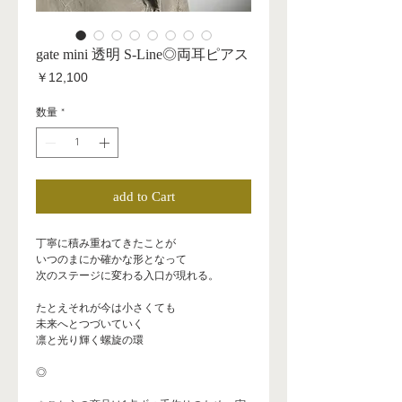
gate mini 透明 S-Line◎両耳ピアス
価
￥12,100
格
数量
*
add to Cart
丁寧に積み重ねてきたことが
いつのまにか確かな形となって
次のステージに変わる入口が現れる。
たとえそれが今は小さくても
未来へとつづいていく
凛と光り輝く螺旋の環
◎