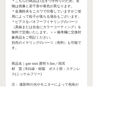
＊こちらの商品は1点ずつ手作りのため、実
物は画像と若干形や着色が異なります。
＊金属粉末をニカワで付着していますがご使
用によって粒子が落ちる場合もございます。
＊ピアスをバネフープイヤリングのパーツ
（真鍮または合金にカラーコーティング）を
無料で交換いたします。＞＞備考欄に交換対
象商品をご明記ください。
別売のイヤリングのパーツ（有料）も可能で
す。
商品名｜gate mini 透明 S-line／両耳
材 質 | 洋白線・樹脂 ポスト部：ステンレ
ス(ニッケルフリー)
注： 撮影時の光やモニターによって色味が
異なります。
＜ Store Top
送料・配送
＊スマートレター・レターパック、クイック