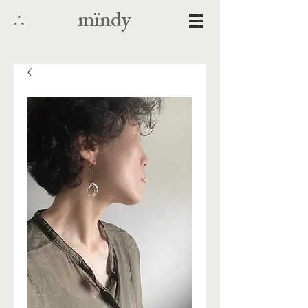
mïndy
∴